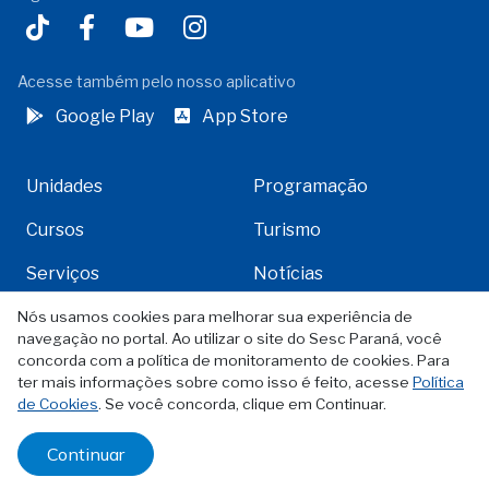
Acesse também pelo nosso aplicativo
Google Play
App Store
Unidades
Programação
Cursos
Turismo
Serviços
Notícias
Fale Conosco
Ouvidoria
Nós usamos cookies para melhorar sua experiência de
navegação no portal. Ao utilizar o site do Sesc Paraná, você
Acesso à informação
Editais
concorda com a política de monitoramento de cookies. Para
ter mais informações sobre como isso é feito, acesse
Política
Bolsas Gratuitas
Credencial Sesc
de Cookies
. Se você concorda, clique em Continuar.
Licitações
Página Inicial
Continuar