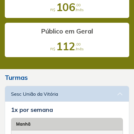
106
,00
R$
/mês
Público em Geral
112
,00
R$
/mês
Turmas
Sesc União da Vitória
1x por semana
Manhã