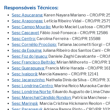
Responsáveis Técnicos:
Sesc Apucarana:
Karen Nayara Mariano – CRO/PR: 2
Sesc Arapongas:
Letícia Ribeiro Vidal – CRO/PR: 257
Sesc Campo Mourão:
Murilo Maciel Lustosa – CRO/P
Sesc Cascavel:
Fábio José Fonseca – CRO/PR: 12586
Sesc Centro:
Carolina Ferreira – CRO/PR: 15588
Sesc Cornélio Procópio:
Tatiana Jacometti Sorgi – 
Sesc da Esquina:
Juliana Ribeiro dos Santos Cani – C
Sesc Foz do Iguaçu:
Daniele Zaghi Cavalcante – CRO
Sesc Francisco Beltrão:
Mirian Milhoreto – CRO/PR:
Sesc Guarapuava:
Francis Mirie Harada – CRO/PR: 16
Sesc Ivaiporã:
Marcia Kawano – CRO/PR: 12141
Sesc Jacarezinho:
Nathalia Dinis da Silva – CRO/PR: 
Sesc Londrina Centro:
Marina Reico Muraoka Cardena
Sesc Londrina Norte:
Eduardo Augusto de Lima Chav
Sesc Marechal Cândido Rondon:
Patrícia Marchese 
Sesc Maringá:
Marcia Cristina Hickmann Reolon – C
Sesc Paranaguá:
Adriana Ramos Pinto – CRO/PR: 10