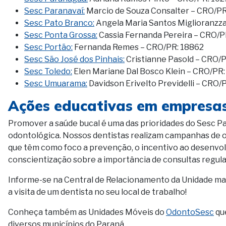
Sesc Paranavaí:
Marcio de Souza Consalter – CRO/PR
Sesc Pato Branco:
Angela Maria Santos Miglioranzz
Sesc Ponta Grossa:
Cassia Fernanda Pereira – CRO/P
Sesc Portão:
Fernanda Remes – CRO/PR: 18862
Sesc São José dos Pinhais:
Cristianne Pasold – CRO/
Sesc Toledo:
Elen Mariane Dal Bosco Klein – CRO/PR
Sesc Umuarama:
Davidson Erivelto Previdelli – CRO/
Ações educativas em empresas
Promover a saúde bucal é uma das prioridades do Sesc Pa
odontológica. Nossos dentistas realizam campanhas de or
que têm como foco a prevenção, o incentivo ao desenvol
conscientização sobre a importância de consultas regula
Informe-se na Central de Relacionamento da Unidade mais
a visita de um dentista no seu local de trabalho!
Conheça também as Unidades Móveis do
OdontoSesc
qu
diversos municípios do Paraná.