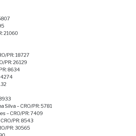
5807
95
R: 21060
CRO/PR: 18727
RO/PR: 26129
/PR: 8634
 14274
132
33933
 Silva – CRO/PR: 5781
es – CRO/PR: 7409
– CRO/PR: 8543
RO/PR: 30565
290