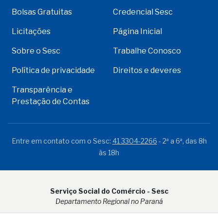
Bolsas Gratuitas
Credencial Sesc
Licitações
Página Inicial
Sobre o Sesc
Trabalhe Conosco
Política de privacidade
Direitos e deveres
Transparência e
Prestação de Contas
Entre em contato com o Sesc:
41 3304-2266
- 2ª a 6ª, das 8h
às 18h
Serviço Social do Comércio - Sesc
Departamento Regional no Paraná
Rua Visconde do Rio Branco, 931 - CEP 80.410-001 - Curitiba -