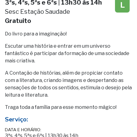
3ªs, 4ªs, 5ªs e 6ªs
|
13h30 às 14h
L
Sesc Estação Saudade
Gratuito
Do livro para a imaginação!
Escutar uma história e entrar em um universo
fantástico é participar da formação de uma sociedade
mais criativa.
A Contação de histórias, além de propiciar contato
com a literatura, criando imagens e despertando as
sensações de todos os sentidos, estimula o desejo pela
leitura e literatura.
Traga toda a família para esse momento mágico!
Serviço:
DATA E HORÁRIO:
3ªs, 4ªs, 5ªs e 6ªs
|
13h30 às 14h