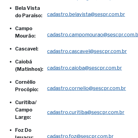
Bela Vista
cadastro.belavista@sespr.com.br
do Paraíso:
Campo
cadastro.campomourao@sescpr.com.b
Mourão:
Cascavel:
cadastro.cascavel@sescpr.com.br
Caiobá
cadastro.caioba@sescpr.com.br
(Matinhos):
Cornélio
cadastro.cornelio@sescpr.com.br
Procópio:
Curitiba/
Campo
cadastro.curitiba@sescpr.com.br
Largo:
Foz Do
cadastro.foz@sescpr.com.br
Iguaçu: