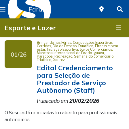
Paraná
Esporte e Lazer
Brincando nas Férias, Competições Esportivas,
Corridas, Dia do Desafio, Duathlon, Fitness e bem
estar, Iniciação Esportiva, Jogos Comerciários,
01/26
Maratona Internacional de Foz do Iguaçu,
Paracopa, Recreação, Semana do comerciário,
Triathlon, Xadrez
Edital Credenciamento
para Seleção de
Prestador de Serviço
Autônomo (Staff)
Publicado em
20/02/2026
O Sesc está com cadastro aberto para profissionais
autônomos.