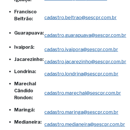
Francisco
cadastro.beltrao@sescpr.com.br
Beltrão:
Guarapuava:
cadastro.guarapuava@sescpr.com.br
Ivaiporã:
cadastro.ivaipora@sescpr.com.br
Jacarezinho:
cadastro.jacarezinho@sescpr.com.br
Londrina:
cadastro.londrina@sescpr.com.br
Marechal
Cândido
cadastro.marechal@sescpr.com.br
Rondon:
Maringá:
cadastro.maringa@sescpr.com.br
Medianeira:
cadastro.medianeira@sescpr.com.br