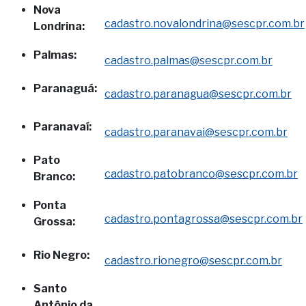
Nova
cadastro.novalondrina@sescpr.com.br
Londrina:
Palmas:
cadastro.palmas@sescpr.com.br
Paranaguá:
cadastro.paranagua@sescpr.com.br
Paranavaí:
cadastro.paranavai@sescpr.com.br
Pato
cadastro.patobranco@sescpr.com.br
Branco:
Ponta
cadastro.pontagrossa@sescpr.com.br
Grossa:
Rio Negro:
cadastro.rionegro@sescpr.com.br
Santo
Antônio da