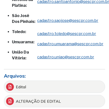
cadastro.santoantonio@sescpr.com.b
Platina:
São José
cadastro.saojose@sescpr.com.br
Dos Pinhais:
Toledo:
cadastro.toledo@sescpr.com.br
Umuarama:
cadastro.umuarama@sescpr.com.br
União Da
cadastro.uniao@sescpr.com.br
Vitória:
Arquivos:
Edital
ALTERAÇÃO DE EDITAL