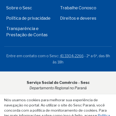
Sobre o Sesc
Trabalhe Conosco
Política de privacidade
Direitos e deveres
Transparência e
Prestação de Contas
Entre em contato com o Sesc:
41 3304-2266
- 2ª a 6ª, das 8h
às 18h
Serviço Social do Comércio - Sesc
Departamento Regional no Paraná
Rua Visconde do Rio Branco, 931 - CEP 80.410-001 - Curitiba -
Nós usamos cookies para melhorar sua experiência de
PR
navegação no portal. Ao utilizar o site do Sesc Paraná, você
concorda com a política de monitoramento de cookies. Para
ter mais informações sobre como isso é feito, acesse
Política