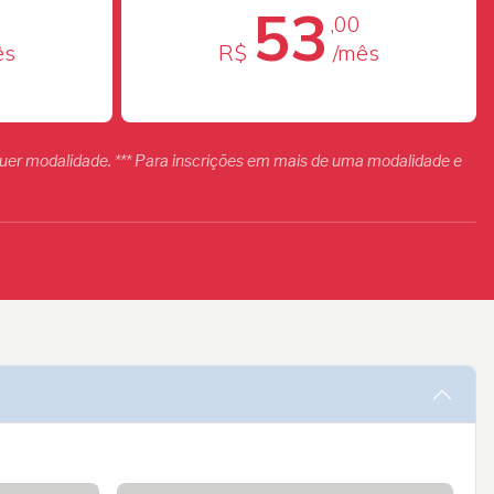
53
,00
ês
R$
/mês
er modalidade. *** Para inscrições em mais de uma modalidade e