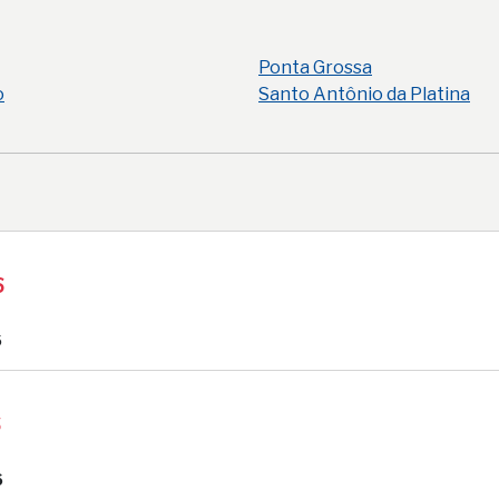
Ponta Grossa
o
Santo Antônio da Platina
6
6
6
6