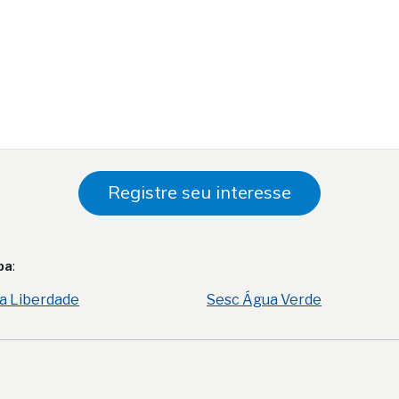
Registre seu interesse
ba
:
a Liberdade
Sesc Água Verde