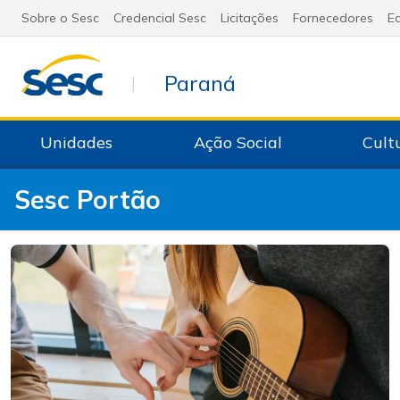
Sobre o Sesc
Credencial Sesc
Licitações
Fornecedores
Ed
Paraná
|
Unidades
Ação Social
Cult
Sesc Portão