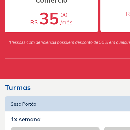
35
R
,00
R$
/mês
*Pessoas com deficiência possuem desconto de 50% em qualquer 
Turmas
Sesc Portão
1x semana