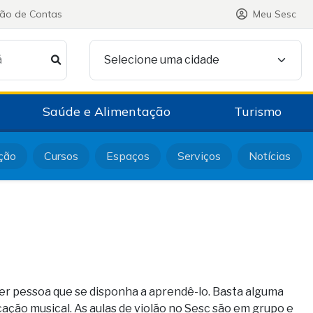
ção de Contas
Meu Sesc
á
Selecione uma cidade
Saúde e Alimentação
Turismo
ção
Cursos
Espaços
Serviços
Notícias
uer pessoa que se disponha a aprendê-lo. Basta alguma
ação musical. As aulas de violão no Sesc são em grupo e