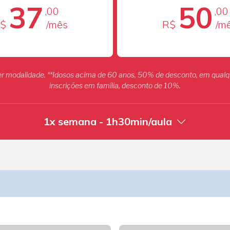
37
50
,00
,00
$
/mês
R$
/m
modalidade. **Idosos acima de 60 anos, 50% de desconto, em qualqu
inscrições em família, desconto de 10%.
1x semana - 1h30min/aula