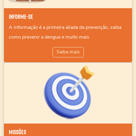
Informe-se
A informação é a primeira aliada da prevenção, saiba
como prevenir a dengue e muito mais
Saiba mais
Missões