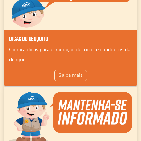
Dicas do Sesquito
Confira dicas para eliminação de focos e criadouros da
dengue
Saiba mais