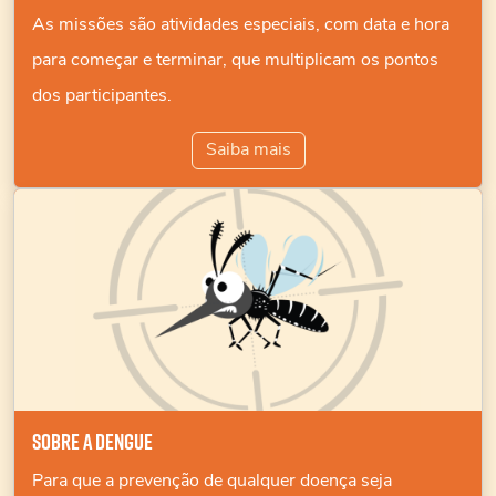
As missões são atividades especiais, com data e hora
para começar e terminar, que multiplicam os pontos
dos participantes.
Saiba mais
Sobre a dengue
Para que a prevenção de qualquer doença seja