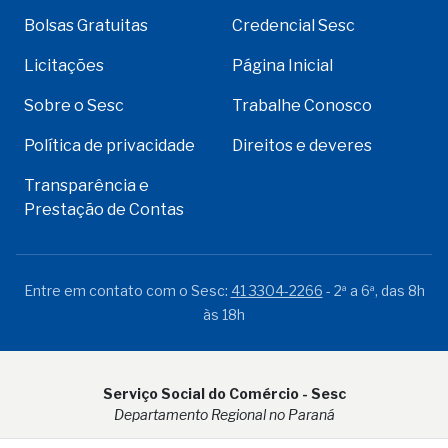
Bolsas Gratuitas
Credencial Sesc
Licitações
Página Inicial
Sobre o Sesc
Trabalhe Conosco
Política de privacidade
Direitos e deveres
Transparência e
Prestação de Contas
Entre em contato com o Sesc:
41 3304-2266
- 2ª a 6ª, das 8h
às 18h
Serviço Social do Comércio - Sesc
Departamento Regional no Paraná
Rua Visconde do Rio Branco, 931 - CEP 80.410-001 - Curitiba -