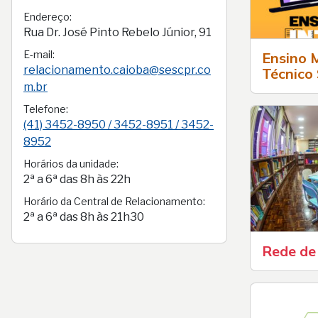
Endereço:
Rua Dr. José Pinto Rebelo Júnior, 91
E-mail:
Ensino 
relacionamento.caioba@sescpr.co
Técnico
m.br
Telefone:
(41) 3452-8950 / 3452-8951 / 3452-
8952
Horários da unidade:
2ª a 6ª das 8h às 22h
Horário da Central de Relacionamento:
2ª a 6ª das 8h às 21h30
Rede de 