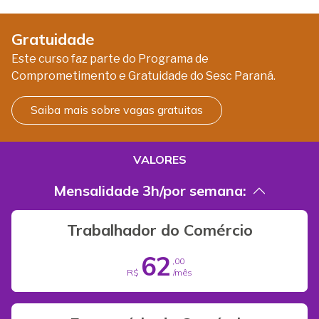
Gratuidade
Este curso faz parte do Programa de
Comprometimento e Gratuidade do Sesc Paraná.
Saiba mais sobre vagas gratuitas
VALORES
Mensalidade 3h/por semana:
Trabalhador do Comércio
62
,00
R$
/mês