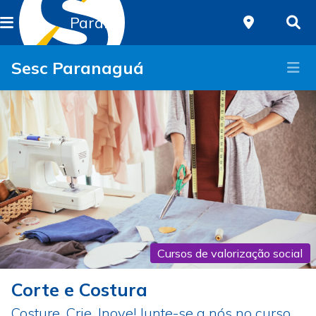
Paraná
Sesc Paranaguá
Cursos de valorização social
Corte e Costura
Costure, Crie, Inove! Junte-se a nós no curso