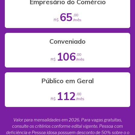
Empresário do Comércio
65
,00
R$
/mês
Conveniado
106
,00
R$
/mês
Público em Geral
112
,00
R$
/mês
Valor para mensalidades em 2026. Para vagas gratuitas,
consulte os critérios conforme edital vigente. Pessoa com
deficiência e Pessoa idosa possuem desconto de 50% sobre o o