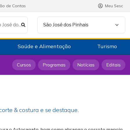
ção de Contas
Meu Sesc
Procurar no Sesc em São José dos Pinhais
São José dos Pinhais
Saúde e Alimentação
Turismo
Cursos
Programas
Notícias
Editais
 corte & costura e se destaque.
stura e Artesanato, bem como abrange o correto manejo