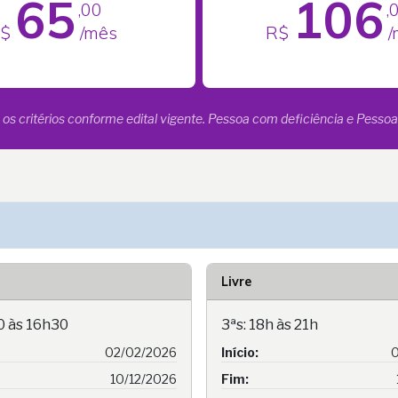
65
106
,00
,
$
/mês
R$
/
 os critérios conforme edital vigente. Pessoa com deficiência e Pess
Livre
0 às 16h30
3ªs: 18h às 21h
02/02/2026
Início:
0
10/12/2026
Fim: