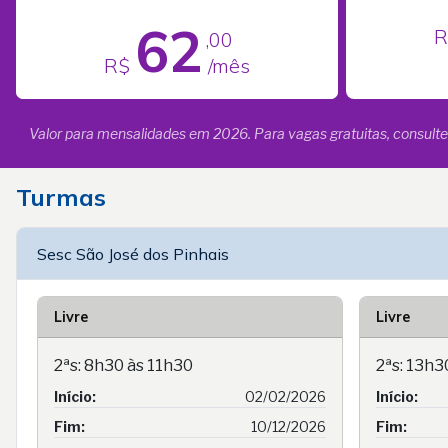
62
R
,00
R$
/mês
Valor para mensalidades em 2026. Para vagas gratuitas, consulte
Turmas
Sesc São José dos Pinhais
Livre
Livre
2ªs: 8h30 às 11h30
2ªs: 13h3
Início:
02/02/2026
Início:
Fim:
10/12/2026
Fim: