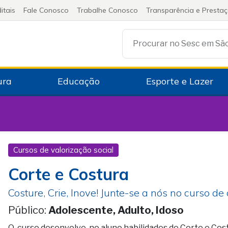
itais
Fale Conosco
Trabalhe Conosco
Transparência e Presta
ura
Educação
Esporte e Lazer
Cursos de valorização social
Corte e Costura
Costure, Crie, Inove! Junte-se a nós no curso de
Público:
Adolescente, Adulto, Idoso
O curso desenvolve no aluno habilidades de Corte e Co