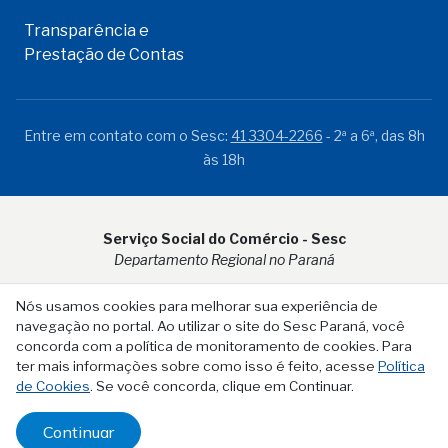
Transparência e
Prestação de Contas
Entre em contato com o Sesc:
41 3304-2266
- 2ª a 6ª, das 8h
às 18h
Serviço Social do Comércio - Sesc
Departamento Regional no Paraná
Rua Visconde do Rio Branco, 931 - CEP 80.410-001 - Curitiba -
Nós usamos cookies para melhorar sua experiência de
PR
navegação no portal. Ao utilizar o site do Sesc Paraná, você
concorda com a política de monitoramento de cookies. Para
ter mais informações sobre como isso é feito, acesse
Política
de Cookies
. Se você concorda, clique em Continuar.
Continuar