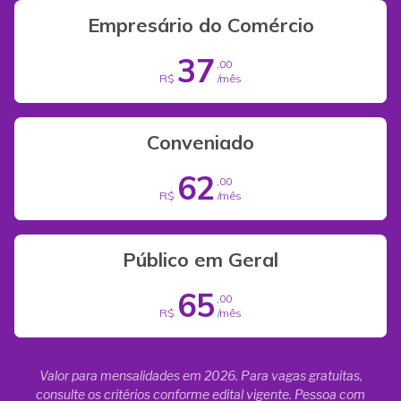
Empresário do Comércio
37
,00
R$
/mês
Conveniado
62
,00
R$
/mês
Público em Geral
65
,00
R$
/mês
Valor para mensalidades em 2026. Para vagas gratuitas,
consulte os critérios conforme edital vigente. Pessoa com