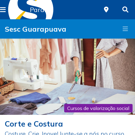
Paraná
Sesc Guarapuava
Cursos de valorização social
Corte e Costura
Costure, Crie, Inove! Junte-se a nós no curso