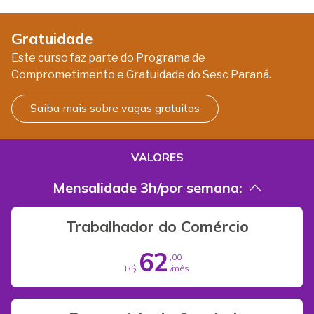
Gratuidade
Este curso faz parte do Programa de
Comprometimento e Gratuidade do Sesc Paraná.
Saiba mais sobre vagas gratuitas
VALORES
Mensalidade 3h/por semana:
Trabalhador do Comércio
62
,00
R$
/mês