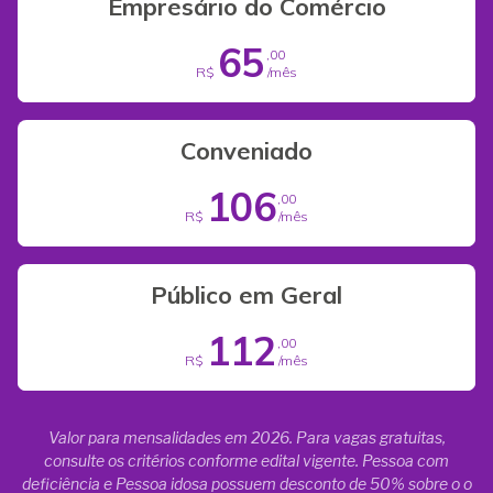
Empresário do Comércio
65
,00
R$
/mês
Conveniado
106
,00
R$
/mês
Público em Geral
112
,00
R$
/mês
Valor para mensalidades em 2026. Para vagas gratuitas,
consulte os critérios conforme edital vigente. Pessoa com
deficiência e Pessoa idosa possuem desconto de 50% sobre o o