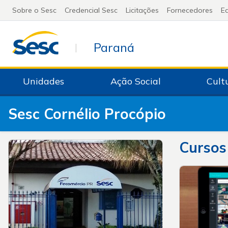
Sobre o Sesc
Credencial Sesc
Licitações
Fornecedores
Ed
Paraná
|
Unidades
Ação Social
Cult
Sesc Cornélio Procópio
Cursos