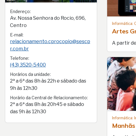
Endereço:
Av. Nossa Senhora do Rocio, 696,
Informática:
Centro
Artes G
E-mail:
relacionamento.cprocopio@sescp
A partir d
r.com.br
Telefone:
(43) 3520-5400
Horários da unidade:
2ª a 6ª das 8h às 22h e sábado das
9h às 12h30
Horário da Central de Relacionamento:
2ª a 6ª das 8h às 20h45 e sábado
das 9h às 12h30
Informática: 
Manhãs 