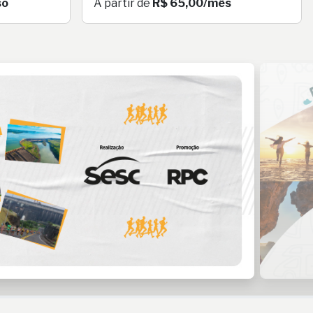
so
A partir de
R$ 65,00/mês