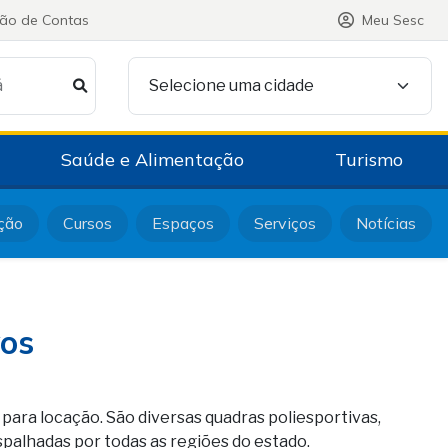
ção de Contas
Meu Sesc
á
Selecione uma cidade
Saúde e Alimentação
Turismo
ção
Cursos
Espaços
Serviços
Notícias
vos
ara locação. São diversas quadras poliesportivas,
spalhadas por todas as regiões do estado.