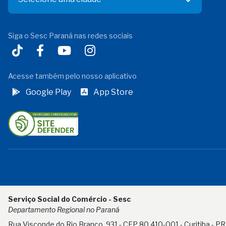
Siga o Sesc Paraná nas redes sociais
Acesse também pelo nosso aplicativo
Google Play
App Store
Serviço Social do Comércio - Sesc
Departamento Regional no Paraná
Rua Visconde do Rio Branco, 931 - CEP 80.410-001 - Curitiba - PR