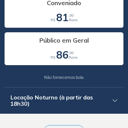
Conveniado
81
,00
R$
/hora
Público em Geral
86
,00
R$
/hora
Não fornecemos bola.
Locação Noturno (à partir das
18h30)