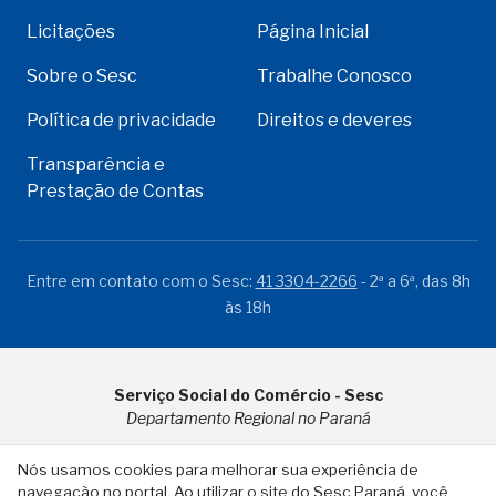
Licitações
Página Inicial
Sobre o Sesc
Trabalhe Conosco
Política de privacidade
Direitos e deveres
Transparência e
Prestação de Contas
Entre em contato com o Sesc:
41 3304-2266
- 2ª a 6ª, das 8h
às 18h
Serviço Social do Comércio - Sesc
Departamento Regional no Paraná
Rua Visconde do Rio Branco, 931 - CEP 80.410-001 - Curitiba -
Nós usamos cookies para melhorar sua experiência de
PR
navegação no portal. Ao utilizar o site do Sesc Paraná, você