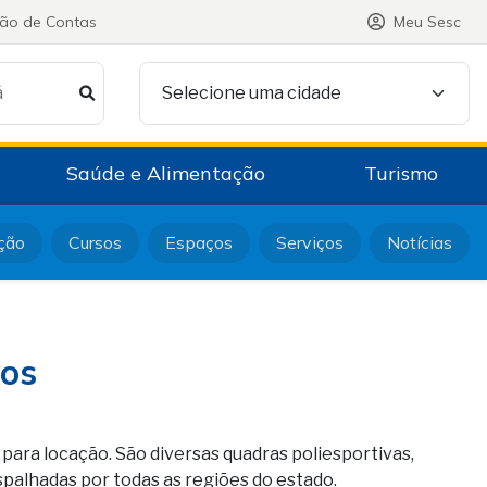
ção de Contas
Meu Sesc
á
Selecione uma cidade
Saúde e Alimentação
Turismo
ção
Cursos
Espaços
Serviços
Notícias
vos
ara locação. São diversas quadras poliesportivas,
spalhadas por todas as regiões do estado.