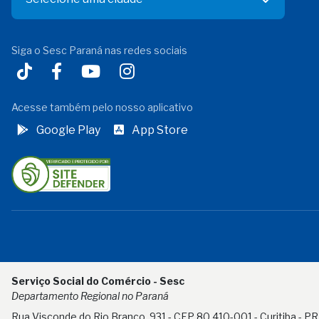
Siga o Sesc Paraná nas redes sociais
Acesse também pelo nosso aplicativo
Google Play
App Store
Serviço Social do Comércio - Sesc
Departamento Regional no Paraná
Rua Visconde do Rio Branco, 931 - CEP 80.410-001 - Curitiba - PR