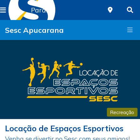
Paraná
Sesc Apucarana
Recreação
Locação de Espaços Esportivos
Venha se divertir no Sesc com seus amigos!