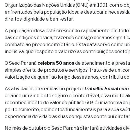
Organização das Nações Unidas (ONU) em 1991, com o obj
enfrentados pela população idosa e destacar a necessida
direitos, dignidade e bem-estar.
A população idosa está crescendo rapidamente em todo 
das condições de vida, trazendo consigo desafios signif
combate ao preconceito etário. Esta data serve como um
inclusiva, que respeite e valorize as contribuições deste 
O Sesc Paraná
celebra 50 anos
de atendimento e prestaç
simples oferta de produtos e serviços; trata-se de um co
valorização de quem, ao longo desses anos, contribuiu com
As atividades oferecidas no projeto
Trabalho Social com 
criando um ambiente seguro e confortável, e vai muito al
reconhecimento do valor do público 60+ é uma forma de
pertencimento, elementos fundamentais para a sua saúd
experiência de vida e as suas conquistas contribui direta
No mês de outubro o Sesc Paraná ofertará atividades di