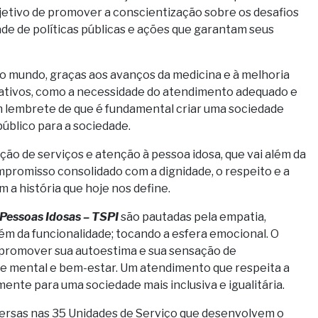
etivo de promover a conscientização sobre os desafios
de de políticas públicas e ações que garantam seus
o mundo, graças aos avanços da medicina e à melhoria
icativos, como a necessidade do atendimento adequado e
 lembrete de que é fundamental criar uma sociedade
público para a sociedade.
ão de serviços e atenção à pessoa idosa, que vai além da
mpromisso consolidado com a dignidade, o respeito e a
 a história que hoje nos define.
Pessoas Idosas – TSPI
são pautadas pela empatia,
ém da funcionalidade; tocando a esfera emocional. O
 promover sua autoestima e sua sensação de
e mental e bem-estar. Um atendimento que respeita a
mente para uma sociedade mais inclusiva e igualitária.
versas nas 35 Unidades de Serviço que desenvolvem o