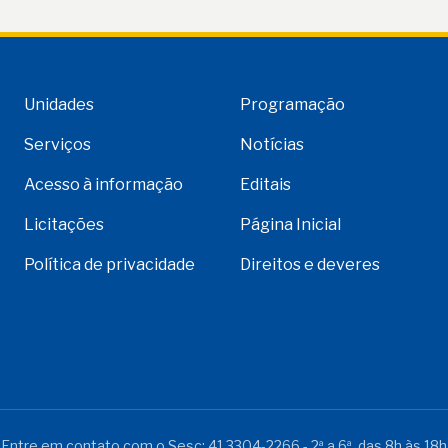
Unidades
Programação
Serviços
Notícias
Acesso à informação
Editais
Licitações
Página Inicial
Política de privacidade
Direitos e deveres
Entre em contato com o Sesc:
41 3304-2266
- 2ª a 6ª, das 8h às 18h