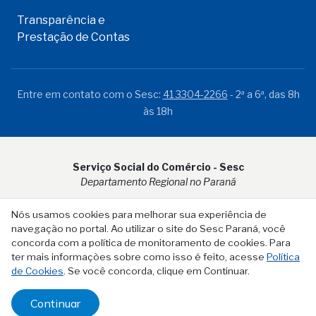
Transparência e
Prestação de Contas
Entre em contato com o Sesc:
41 3304-2266
- 2ª a 6ª, das 8h
às 18h
Serviço Social do Comércio - Sesc
Departamento Regional no Paraná
Rua Visconde do Rio Branco, 931 - CEP 80.410-001 - Curitiba -
Nós usamos cookies para melhorar sua experiência de
PR
navegação no portal. Ao utilizar o site do Sesc Paraná, você
concorda com a política de monitoramento de cookies. Para
ter mais informações sobre como isso é feito, acesse
Política
de Cookies
. Se você concorda, clique em Continuar.
Continuar