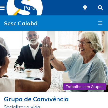
Paraná
Sesc Caiobá
Trabalho com Grupos
Grupo de Convivência
Socializar a vida