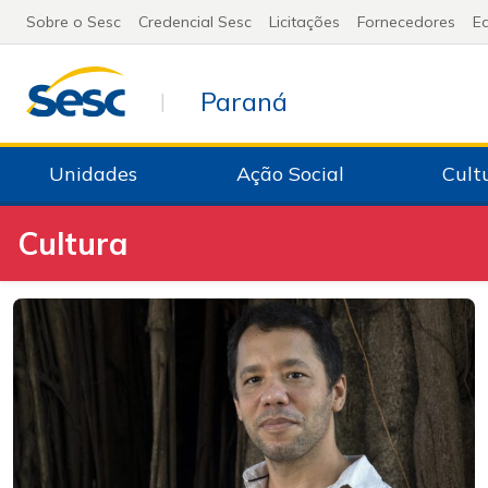
Sobre o Sesc
Credencial Sesc
Licitações
Fornecedores
Ed
Paraná
|
Unidades
Ação Social
Cult
Cultura