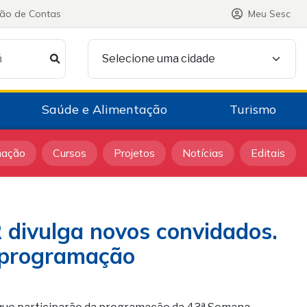
ção de Contas
Meu Sesc
á
Selecione uma cidade
Saúde e Alimentação
Turismo
mação
Cursos
Projetos
Notícias
Editais
 divulga novos convidados.
a programação