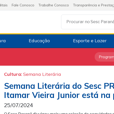
itais
Fale Conosco
Trabalhe Conosco
Transparência e Presta
Procurar no Sesc Paran
ura
Educação
Esporte e Lazer
Progra
Cultura:
Semana Literária
Semana Literária do Sesc PR
Itamar Vieira Junior está n
25/07/2024