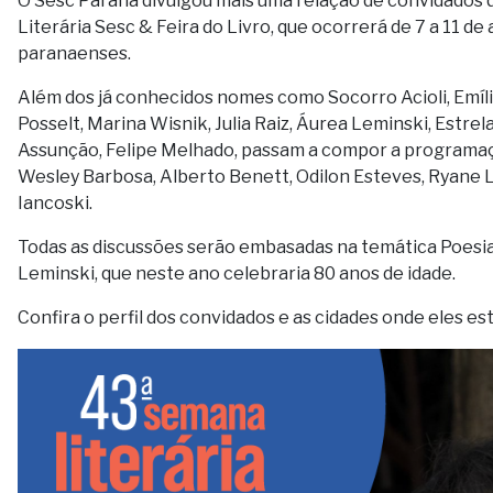
O Sesc Paraná divulgou mais uma relação de convidados
Literária Sesc & Feira do Livro, que ocorrerá de 7 a 11 de
paranaenses.
Além dos já conhecidos nomes como Socorro Acioli, Emíli
Posselt, Marina Wisnik, Julia Raiz, Áurea Leminski, Estr
Assunção, Felipe Melhado, passam a compor a programação
Wesley Barbosa, Alberto Benett, Odilon Esteves, Ryane 
Iancoski.
Todas as discussões serão embasadas na temática Poesia
Leminski, que neste ano celebraria 80 anos de idade.
Confira o perfil dos convidados e as cidades onde eles es