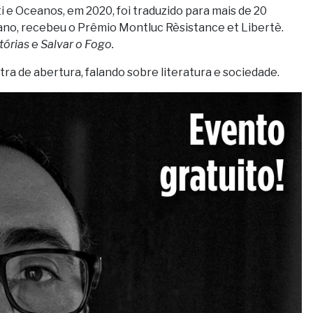
i e Oceanos, em 2020, foi traduzido para mais de 20
 ano, recebeu o Prêmio Montluc Rèsistance et Libertè.
tórias
e
Salvar o Fogo.
stra de abertura, falando sobre literatura e sociedade.