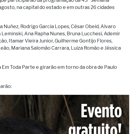
 que participarão da programação da 43ª Semana
 agosto, na capital do estado e em outras 26 cidades
a Nuñez, Rodrigo Garcia Lopes, César Obeid, Alvaro
ela Leminski, Ana Rapha Nunes, Bruna Lucchesi, Ademir
, Itamar Vieira Junior, Guilherme Gontijo Flores,
Leão, Mariana Salomão Carrara, Luiza Romão e Jéssica
 Em Toda Parte e girarão em torno da obra de Paulo
tarão: