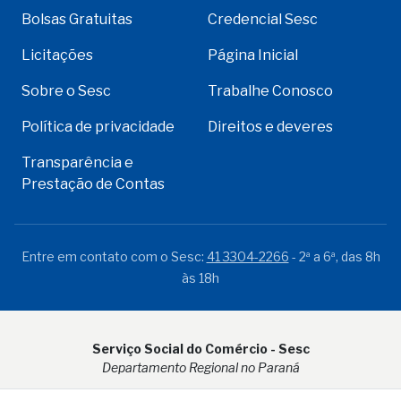
Bolsas Gratuitas
Credencial Sesc
Licitações
Página Inicial
Sobre o Sesc
Trabalhe Conosco
Política de privacidade
Direitos e deveres
Transparência e
Prestação de Contas
Entre em contato com o Sesc:
41 3304-2266
- 2ª a 6ª, das 8h
às 18h
Serviço Social do Comércio - Sesc
Departamento Regional no Paraná
Rua Visconde do Rio Branco, 931 - CEP 80.410-001 - Curitiba -