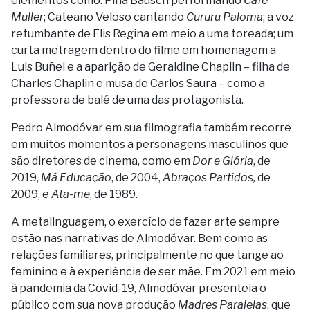
elementos como: Pina Bausch performando
Cafe
Muller
; Cateano Veloso cantando
Cururu Paloma
; a voz
retumbante de Elis Regina em meio a uma toreada; um
curta metragem dentro do filme em homenagem a
Luis Buñel e a aparição de Geraldine Chaplin – filha de
Charles Chaplin e musa de Carlos Saura – como a
professora de balé de uma das protagonista.
Pedro Almodóvar em sua filmografia também recorre
em muitos momentos a personagens masculinos que
são diretores de cinema, como em
Dor e Glória
, de
2019,
Má Educação
, de 2004,
Abraços Partidos,
de
2009, e
Ata-me
, de 1989.
A metalinguagem, o exercício de fazer arte sempre
estão nas narrativas de Almodóvar. Bem como as
relações familiares, principalmente no que tange ao
feminino e à experiência de ser mãe. Em 2021 em meio
à pandemia da Covid-19, Almodóvar presenteia o
público com sua nova produção
Madres Paralelas
, que