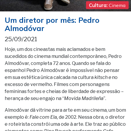
Cultura:
Cinema
Um diretor por mês: Pedro
Almodóvar
25/09/2021
Hoje, um dos cineastas mais aclamados e bem
sucedidos do cinema mundial contemporâneo, Pedro
Almodóvar, completa 72 anos. Quando se fala do
espanhol Pedro Almodóvar é impossível não pensar
em sua estética única calcada na cultura
kitsch e n
o
excesso de vermelho. Filmes com personagens
femininas fortes e cheias de liberdade de expressão –
herança de seu engajo na “
Movida Madrileña
”.
Almodóvar dá vitrine para arte em seu cinema, um bom
exemplo é:
Fale com Ela,
de 2002. Nessa obra, o diretor
e roteirista constrói uma ode à arte. Ele traz ao público