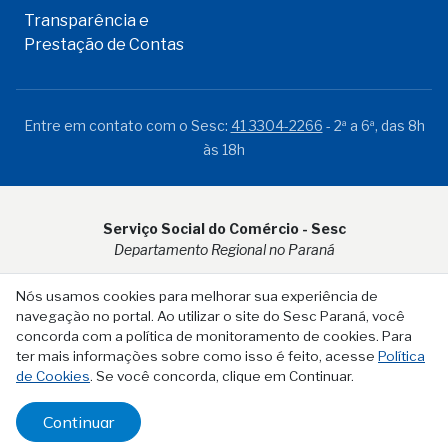
Transparência e
Prestação de Contas
Entre em contato com o Sesc:
41 3304-2266
- 2ª a 6ª, das 8h
às 18h
Serviço Social do Comércio - Sesc
Departamento Regional no Paraná
Rua Visconde do Rio Branco, 931 - CEP 80.410-001 - Curitiba -
Nós usamos cookies para melhorar sua experiência de
PR
navegação no portal. Ao utilizar o site do Sesc Paraná, você
concorda com a política de monitoramento de cookies. Para
ter mais informações sobre como isso é feito, acesse
Política
de Cookies
. Se você concorda, clique em Continuar.
Continuar