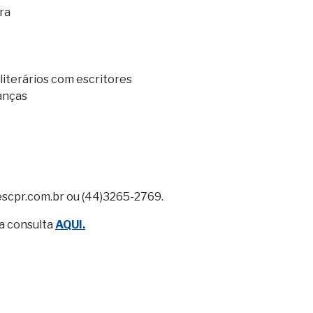
ura
iterários com escritores
ianças
scpr.com.br ou (44)3265-2769.
ra consulta
AQUI.