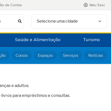
ção de Contas
Meu Sesc
á
Selecione uma cidade
Saúde e Alimentação
Turismo
ção
Cursos
Espaços
Serviços
Notícias
anças e adultos.
 livros para empréstimos e consultas.