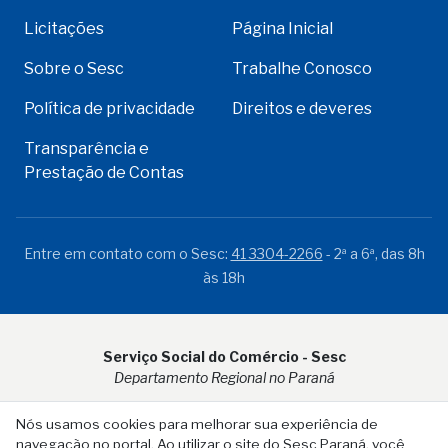
Licitações
Página Inicial
Sobre o Sesc
Trabalhe Conosco
Política de privacidade
Direitos e deveres
Transparência e
Prestação de Contas
Entre em contato com o Sesc:
41 3304-2266
- 2ª a 6ª, das 8h
às 18h
Serviço Social do Comércio - Sesc
Departamento Regional no Paraná
Rua Visconde do Rio Branco, 931 - CEP 80.410-001 - Curitiba -
Nós usamos cookies para melhorar sua experiência de
PR
navegação no portal. Ao utilizar o site do Sesc Paraná, você