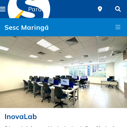
Paraná
Sesc Maringá
InovaLab