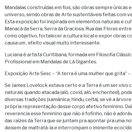
Mandalas construídas em fios, são obras sempre únicas e
universo, sendo obras de Arte sustentáveis feitas com var
Esta exposição foi inspirada em elementos naturais e cul
Manacá da Serra, Serra da Graciosa, Rua das Flores entre
como objetivo, fortalecer a cultura local e expor obras
causa um , efeito visual muito interessante.
Luciana é artista Curitibana, formada em Filosofia Clássica
Profissional em Mandalas de Lã Gigantes.
Exposição Arte Sesc – “A terra é uma mulher que grita” –
Se James Lovelock estava certo e a Terra é um ser vivo 
naturais quando atacada (alô, covid, alô, enchentes!), p
diversas tradições (xamânica, hindu, celta), se vê a árvo
própria representação desse corpo afetivo feminino. Daí
reverencia esse feminino que não é fofinho, não é adoráv
das raízes da Terra que se juntam pra apontar pra uma n
deixem de maltratá-la e interrompam o iminente ecocídio