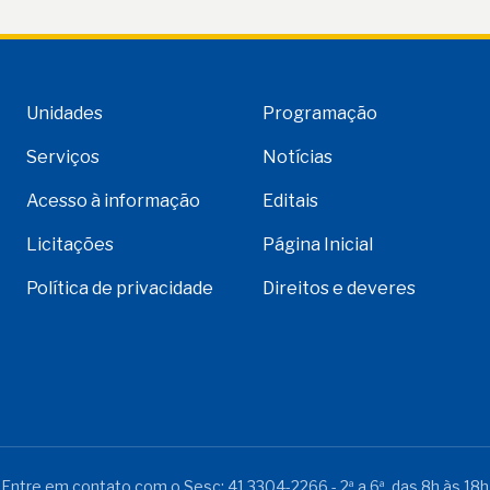
Unidades
Programação
Serviços
Notícias
Acesso à informação
Editais
Licitações
Página Inicial
Política de privacidade
Direitos e deveres
Entre em contato com o Sesc:
41 3304-2266
- 2ª a 6ª, das 8h às 18h