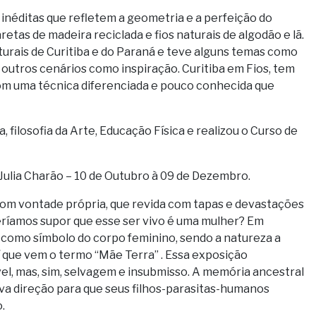
 inéditas que refletem a geometria e a perfeição do
etas de madeira reciclada e fios naturais de algodão e lã.
turais de Curitiba e do Paraná e teve alguns temas como
 outros cenários como inspiração. Curitiba em Fios, tem
 com uma técnica diferenciada e pouco conhecida que
, filosofia da Arte, Educação Física e realizou o Curso de
 Julia Charão – 10 de Outubro à 09 de Dezembro.
com vontade própria, que revida com tapas e devastações
oderíamos supor que esse ser vivo é uma mulher? Em
re como símbolo do corpo feminino, sendo a natureza a
 que vem o termo “Mãe Terra” . Essa exposição
el, mas, sim, selvagem e insubmisso. A memória ancestral
ova direção para que seus filhos-parasitas-humanos
.