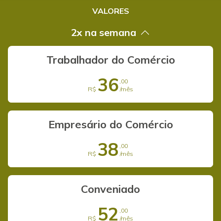
VALORES
2x na semana
Trabalhador do Comércio
36
,00
R$
/mês
Empresário do Comércio
38
,00
R$
/mês
Conveniado
52
,00
R$
/mês