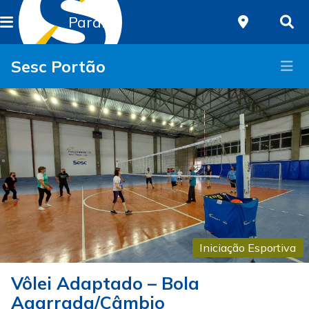
Paraná
Sesc Portão
Iniciação Esportiva
Vôlei Adaptado – Bola
Agarrada/Câmbio