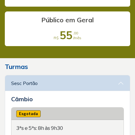
Público em Geral
55
,00
R$
/mês
Turmas
Sesc Portão
Câmbio
Esgotada
3ªs e 5ªs: 8h às 9h30