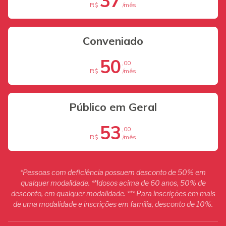
37
R$
/mês
Conveniado
50
,00
R$
/mês
Público em Geral
53
,00
R$
/mês
*Pessoas com deficiência possuem desconto de 50% em
qualquer modalidade. **Idosos acima de 60 anos, 50% de
desconto, em qualquer modalidade. *** Para inscrições em mais
de uma modalidade e inscrições em família, desconto de 10%.