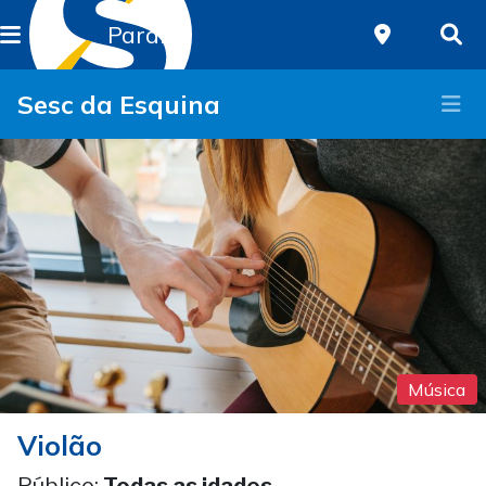
Paraná
Sesc da Esquina
Música
Violão
Público:
Todas as idades