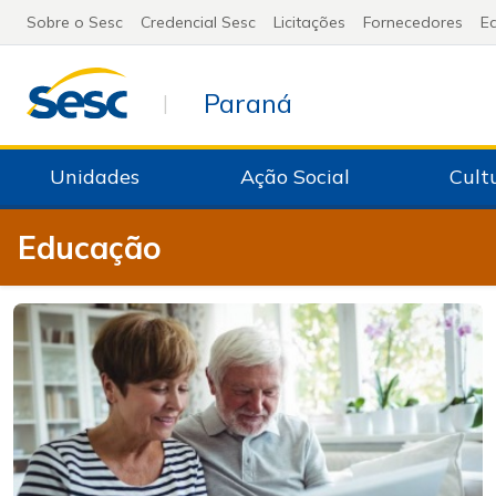
Sobre o Sesc
Credencial Sesc
Licitações
Fornecedores
Ed
Paraná
|
Unidades
Ação Social
Cult
Educação