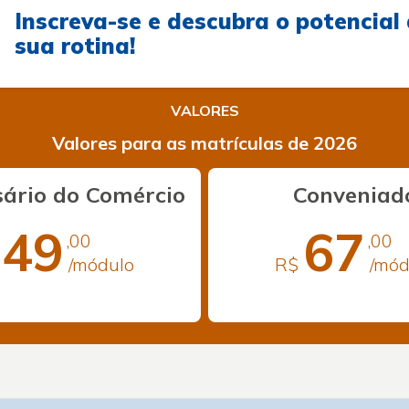
Inscreva-se e descubra o potencial
sua rotina!
VALORES
Valores para as matrículas de 2026
ário do Comércio
Conveniad
49
67
,00
,00
/módulo
R$
/mód