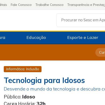
itais
Fale Conosco
Trabalhe Conosco
Transparência e Presta
Procurar no Sesc em Ap
ura
Educação
Esporte e Lazer
Cur
Informática: Inclusão
Tecnologia para Idosos
Desvende o mundo da tecnologia e descubra com
Público:
Idoso
Carga Horária:
32h