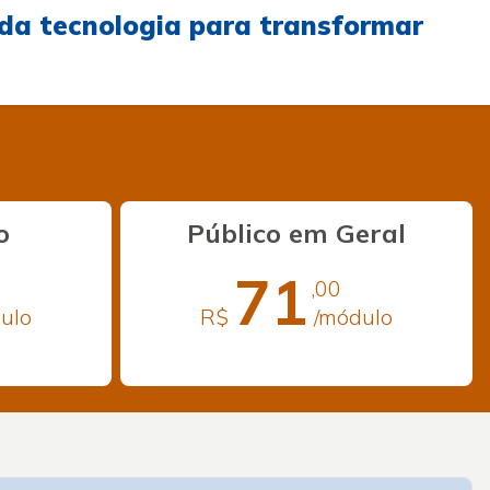
 da tecnologia para transformar
o
Público em Geral
71
,00
ulo
R$
/módulo