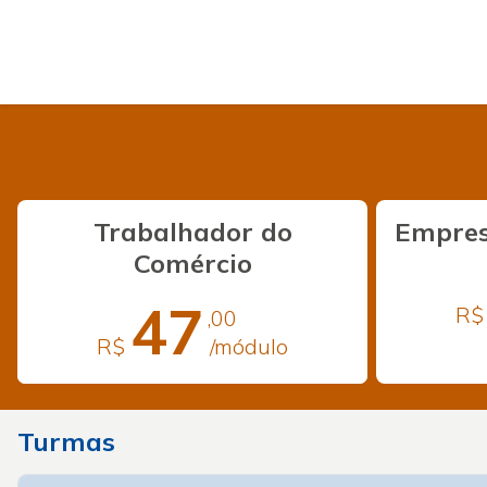
Trabalhador do
Empres
Comércio
47
R$
,00
R$
/módulo
Turmas