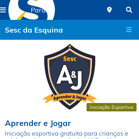
Paraná
Sesc da Esquina
Iniciação Esportiva
Aprender e Jogar
Iniciação esportiva gratuita para crianças e