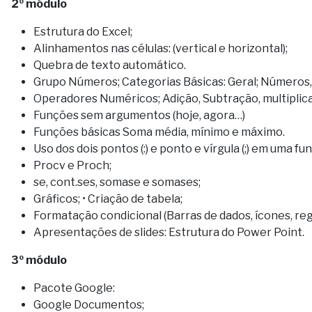
2º módulo
Estrutura do Excel;
Alinhamentos nas células: (vertical e horizontal);
Quebra de texto automático.
Grupo Números; Categorias Básicas: Geral; Números,
Operadores Numéricos; Adição, Subtração, multiplica
Funções sem argumentos (hoje, agora…)
Funções básicas Soma média, mínimo e máximo.
Uso dos dois pontos (:) e ponto e vírgula (;) em uma fu
Procv e Proch;
se, cont.ses, somase e somases;
Gráficos; • Criação de tabela;
Formatação condicional (Barras de dados, ícones, reg
Apresentações de slides: Estrutura do Power Point.
3º módulo
Pacote Google:
Google Documentos;