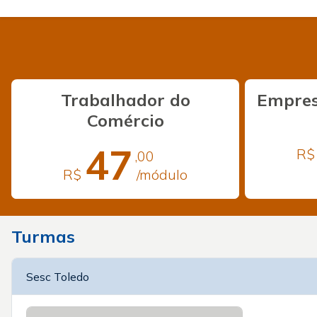
Trabalhador do
Empres
Comércio
47
R$
,00
R$
/módulo
Turmas
Sesc Toledo