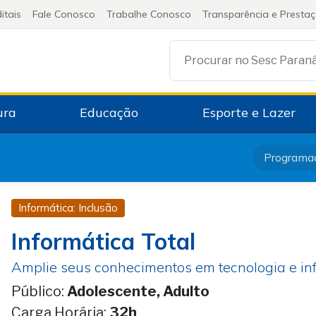
itais
Fale Conosco
Trabalhe Conosco
Transparência e Presta
Procurar no Sesc Paran
ura
Educação
Esporte e Lazer
Programa
Informática: Inclusão
Informática Total
Amplie seus conhecimentos em tecnologia e inf
Público:
Adolescente, Adulto
Carga Horária:
32h