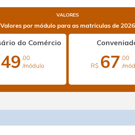
VALORES
Valores por módulo para as matrículas de 2026
ário do Comércio
Conveniad
49
67
,00
,00
/módulo
R$
/mód