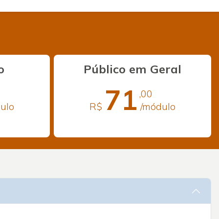
o
Público em Geral
71
,00
ulo
R$
/módulo