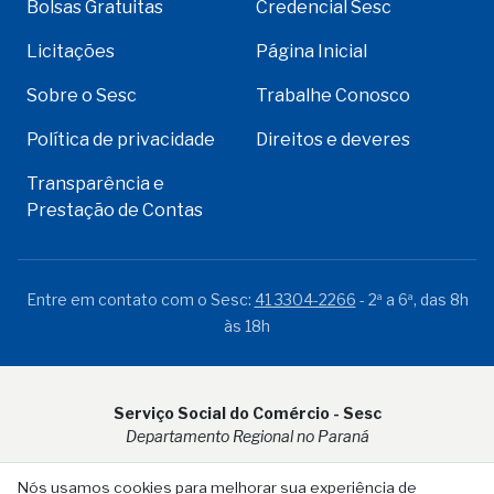
Bolsas Gratuitas
Credencial Sesc
Licitações
Página Inicial
Sobre o Sesc
Trabalhe Conosco
Política de privacidade
Direitos e deveres
Transparência e
Prestação de Contas
Entre em contato com o Sesc:
41 3304-2266
- 2ª a 6ª, das 8h
às 18h
Serviço Social do Comércio - Sesc
Departamento Regional no Paraná
Rua Visconde do Rio Branco, 931 - CEP 80.410-001 - Curitiba -
Nós usamos cookies para melhorar sua experiência de
PR