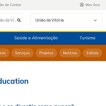
ção de Contas
Meu Sesc
Procurar no Sesc em União da Vitória
União da Vitória
Saúde e Alimentação
Turismo
sos
Serviços
Projetos
Notícias
Editais
Education