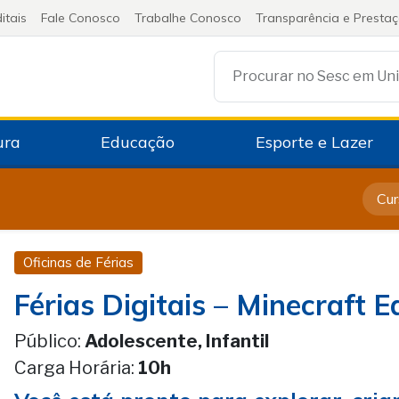
itais
Fale Conosco
Trabalhe Conosco
Transparência e Presta
ura
Educação
Esporte e Lazer
Cur
Oficinas de Férias
Férias Digitais – Minecraft 
Público:
Adolescente, Infantil
Carga Horária:
10h