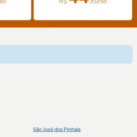
rso
R$
/curso
São José dos Pinhais