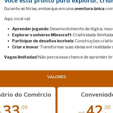
Você está pronto para explorar, cria
Durante as férias, embarque em uma
aventura única
com
Aqui, você vai:
Aprender jogando
: Desenvolvimento de lógica, res
Explorar o universo Minecraft
: Criatividade ilimit
Participar de desafios incríveis
: Construções criati
Criar e inovar
: Transformar suas ideias em realidade
Vagas limitadas!
Não perca essa chance de aprender brin
VALORES
ário do Comércio
Conveniad
33
42
,00
,00