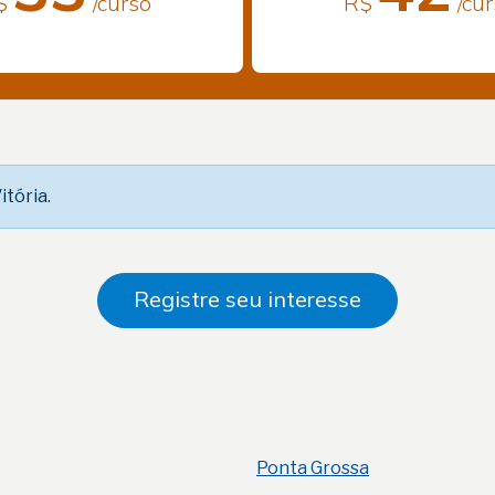
$
/curso
R$
/cu
tória.
Registre seu interesse
Ponta Grossa