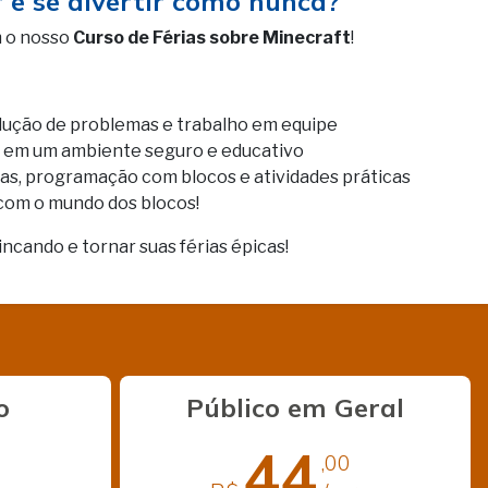
r e se divertir como nunca?
 o nosso
Curso de Férias sobre Minecraft
!
olução de problemas e trabalho em equipe
ada em um ambiente seguro e educativo
vas, programação com blocos e atividades práticas
 com o mundo dos blocos!
cando e tornar suas férias épicas!
o
Público em Geral
44
,00