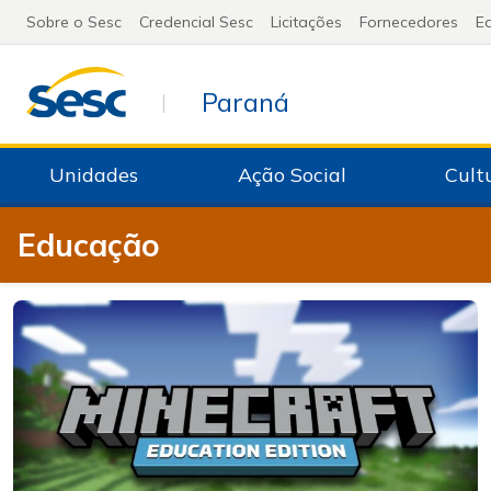
Sobre o Sesc
Credencial Sesc
Licitações
Fornecedores
Ed
Paraná
|
Unidades
Ação Social
Cult
Educação