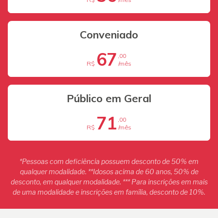
Conveniado
67
,00
R$
/mês
Público em Geral
71
,00
R$
/mês
*Pessoas com deficiência possuem desconto de 50% em
qualquer modalidade. **Idosos acima de 60 anos, 50% de
desconto, em qualquer modalidade. *** Para inscrições em mais
de uma modalidade e inscrições em família, desconto de 10%.