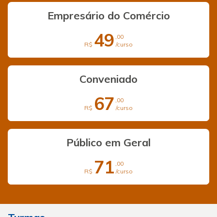
Empresário do Comércio
49
,00
R$
/curso
Conveniado
67
,00
R$
/curso
Público em Geral
71
,00
R$
/curso