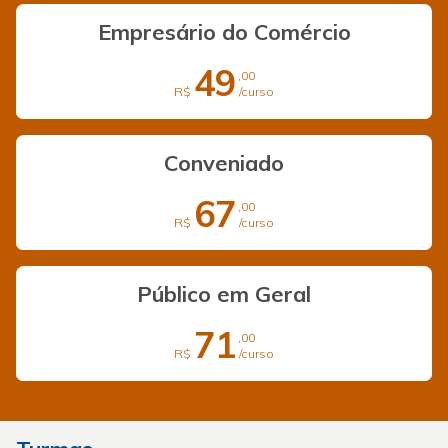
Empresário do Comércio
49
,00
R$
/curso
Conveniado
67
,00
R$
/curso
Público em Geral
71
,00
R$
/curso