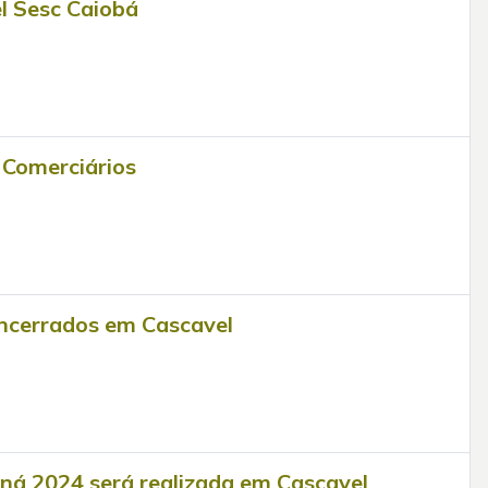
el Sesc Caiobá
 Comerciários
ncerrados em Cascavel
aná 2024 será realizada em Cascavel