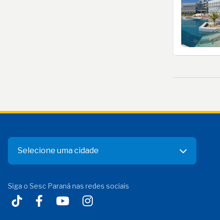
Selecione uma cidade
Siga o Sesc Paraná nas redes sociais