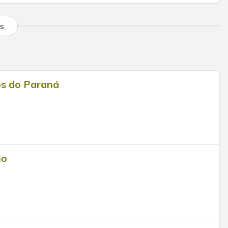
is
os do Paraná
io