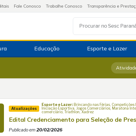
itais
Fale Conosco
Trabalhe Conosco
Transparência e Presta
Procurar no Sesc Paran
ura
Educação
Esporte e Lazer
Atividad
Esporte e Lazer:
Brincando nas Férias, Competições Es
Iniciação Esportiva, Jogos Comerciários, Maratona In
Atualizações
comerciário, Triathlon, Xadrez
Edital Credenciamento para Seleção de Pre
Publicado em
20/02/2026