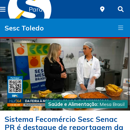
Paraná
Sesc Toledo
Saúde e Alimentação:
Mesa Brasil
Sistema Fecomércio Sesc Senac
PR é destaque de reportagem da