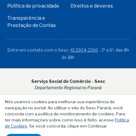
Política de privacidade
Direitos e deveres
Transparência e
Prestação de Contas
Entre em contato com o Sesc:
41 3304-2266
- 2ª a 6ª, das 8h
às 18h
Serviço Social do Comércio - Sesc
Departamento Regional no Paraná
Rua Visconde do Rio Branco, 931 - CEP 80.410-001 - Curitiba -
Nós usamos cookies para melhorar sua experiência de
PR
navegação no portal. Ao utilizar o site do Sesc Paraná, você
concorda com a política de monitoramento de cookies. Para
ter mais informações sobre como isso é feito, acesse
Política
de Cookies
. Se você concorda, clique em Continuar.