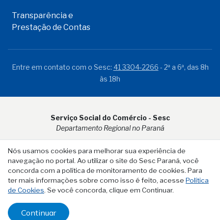
Transparência e
Prestação de Contas
Entre em contato com o Sesc:
41 3304-2266
- 2ª a 6ª, das 8h
às 18h
Serviço Social do Comércio - Sesc
Departamento Regional no Paraná
Rua Visconde do Rio Branco, 931 - CEP 80.410-001 - Curitiba -
Nós usamos cookies para melhorar sua experiência de
PR
navegação no portal. Ao utilizar o site do Sesc Paraná, você
concorda com a política de monitoramento de cookies. Para
ter mais informações sobre como isso é feito, acesse
Política
de Cookies
. Se você concorda, clique em Continuar.
Continuar