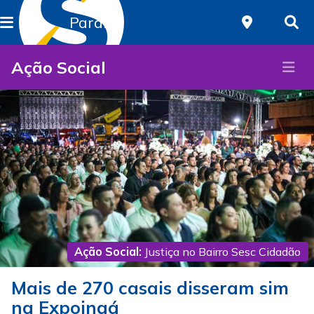
Paraná
Ação Social
Ação Social:
Justiça no Bairro Sesc Cidadão
Mais de 270 casais disseram sim
na Expoingá