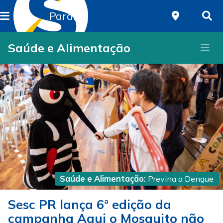
Paraná
Saúde e Alimentação
Saúde e Alimentação:
Previna a Dengue
Sesc PR lança 6ª edição da
campanha Aqui o Mosquito não