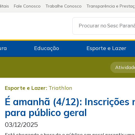
itais
Fale Conosco
Trabalhe Conosco
Transparência e Presta
Procurar no Sesc Paran
ura
Educação
Esporte e Lazer
Atividad
Esporte e Lazer:
Triathlon
É amanhã (4/12): Inscrições 
para público geral
03/12/2025