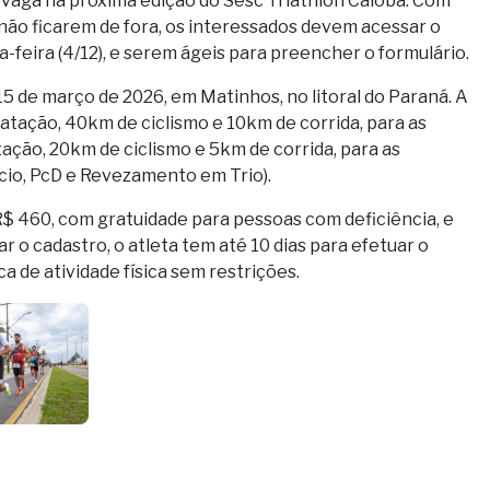
 vaga na próxima edição do Sesc Triathlon Caiobá. Com
a não ficarem de fora, os interessados devem acessar o
a-feira (4/12), e serem ágeis para preencher o formulário.
15 de março de 2026, em Matinhos, no litoral do Paraná. A
atação, 40km de ciclismo e 10km de corrida, para as
ação, 20km de ciclismo e 5km de corrida, para as
io, PcD e Revezamento em Trio).
 R$ 460, com gratuidade para pessoas com deficiência, e
 o cadastro, o atleta tem até 10 dias para efetuar o
a de atividade física sem restrições.