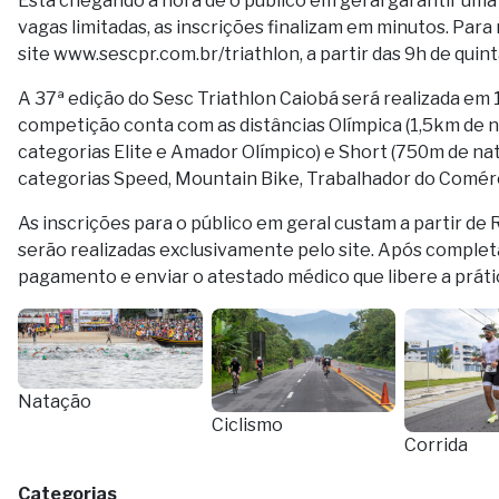
Está chegando a hora de o público em geral garantir uma
vagas limitadas, as inscrições finalizam em minutos. Par
site www.sescpr.com.br/triathlon, a partir das 9h de quint
A 37ª edição do Sesc Triathlon Caiobá será realizada em 
competição conta com as distâncias Olímpica (1,5km de n
categorias Elite e Amador Olímpico) e Short (750m de nat
categorias Speed, Mountain Bike, Trabalhador do Comérc
As inscrições para o público em geral custam a partir de
serão realizadas exclusivamente pelo site. Após completar
pagamento e enviar o atestado médico que libere a prátic
Natação
Ciclismo
Corrida
Categorias