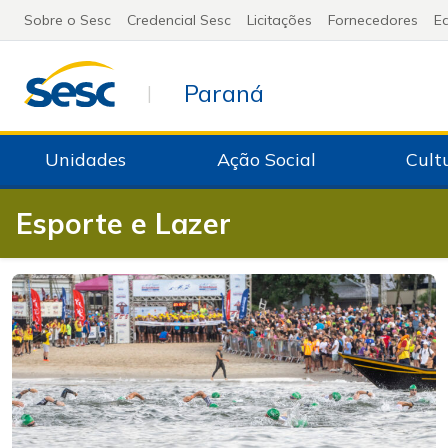
Sobre o Sesc
Credencial Sesc
Licitações
Fornecedores
Ed
Paraná
|
Unidades
Ação Social
Cult
Esporte e Lazer