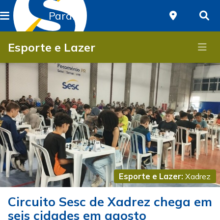
Paraná
Esporte e Lazer
Esporte e Lazer:
Xadrez
Circuito Sesc de Xadrez chega em
seis cidades em agosto