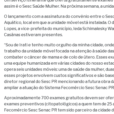
Um serviço itinerante que oferta gratuitamente exames
assim é o Sesc Saúde Mulher. Na próxima semana, a unidad
O lançamento com a assinatura do convênio entre o Sesc P
Aquático, local em que a unidade móvel está instalada. O 
Lopes, a vice-prefeita do município, Ieda Schimalesky Way
Casãnas estiveram presentes.
“
Sou de Irati e tenho muito orgulho da minha cidade, onde
trabalho da unidade móvel focada na atenção à saúde das
combater o câncer de mama e de colo de útero. Esses 
uma equipe humanizada em várias cidades do nosso estado.
opera seis unidades móveis: uma de saúde da mulher, duas
esses projetos envolvem custos significativos e são bas
diretor regional do Sesc PR mencionando a futura obra d
ampliar a atuação do Sistema Fecomércio Sesc Senac PR 
Aproximadamente 700 exames gratuitos devem ser oferta
exames preventivos (citopatológicos) a quem tem de 25 a 
Fecomércio Sesc Senac PR tem sido parceiro da cidade de