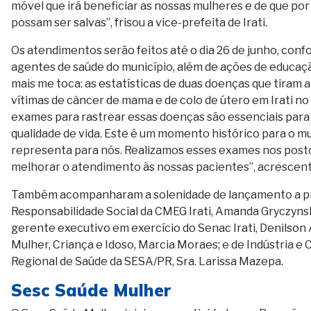
móvel que irá beneficiar as nossas mulheres e de que p
possam ser salvas”, frisou a vice-prefeita de Irati.
Os atendimentos serão feitos até o dia 26 de junho, conf
agentes de saúde do município, além de ações de educaçã
mais me toca: as estatísticas de duas doenças que tiram 
vítimas de câncer de mama e de colo de útero em Irati no
exames para rastrear essas doenças são essenciais para 
qualidade de vida. Este é um momento histórico para o mu
representa para nós. Realizamos esses exames nos posto
melhorar o atendimento às nossas pacientes”, acrescento
Também acompanharam a solenidade de lançamento a presi
Responsabilidade Social da CMEG Irati, Amanda Gryczynsk
gerente executivo em exercício do Senac Irati, Denilson A
Mulher, Criança e Idoso, Marcia Moraes; e de Indústria e
Regional de Saúde da SESA/PR, Sra. Larissa Mazepa.
Sesc Saúde Mulher