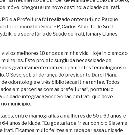
 de rastreamento de Câncer de Mama e de Colo de Útero,
e móvel chegou a um novo destino: a cidade de Irati.
R e a Prefeitura foi realizado ontem (4), no Parque
diretor regional do Sesc PR, Carlos Alberto de Sotti
dzik, e a s
ecretária de Saúde de Irati, Ismary Llanes
 vivi os melhores 18 anos da minha vida. Hoje iniciamos o
 mulheres. Este projeto surgiu da necessidade de
exames gratuitamente com equipamentos tecnológicos e
 O Sesc, sob a liderança do presidente Darci Piana,
 de odontologia e três bibliotecas itinerantes. Todos
eados em parcerias com as prefeituras”, pontuou o
a unidade integrada Sesc Senac em Irati, que deve
no município.
dos, entre mamografias a mulheres de 50 a 69 anos, e
64 anos de idade. “Eu gostaria de frisar como o Sistema
 Irati. Ficamos muito felizes em receber essa unidade