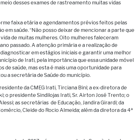
or meio desses exames de rastreamento muitas vidas
orme faixa etária e agendamentos prévios feitos pelas
o em saúde. “
Não posso deixar de mencionar a parte que
a vida de muitas mulheres. Oito mulheres faleceram
 ano passado. A atenção primária e a realização de
diagnosticar em estágios iniciais e garantir uma melhor
nicípio de Irati, pela importância que essa unidade móvel
s de saúde, mas esta é mais uma oportunidade para
u a secretária de Saúde do município.
dente da CMEG Irati, Tirciana Bini; a ex-diretora de
i; o
presidente Sindilojas Irati, Sr. Airton José Trento; o
lessi; as secretárias de Educação, Jandira Girardi; da
 Comércio,
Cleide do Rocio Almeida; além da d
iretora da 4ª