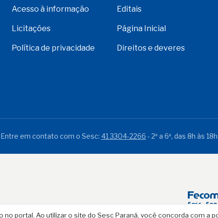
Acesso à informação
Editais
Licitações
Página Inicial
Política de privacidade
Direitos e deveres
Entre em contato com o Sesc:
41 3304-2266
- 2ª a 6ª, das 8h às 18h
o portal. Ao utilizar o site do Sesc Paraná, você concorda com a p