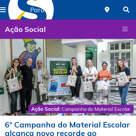
Paraná
Ação Social
Ação Social:
Campanha do Material Escolar
6ª Campanha do Material Escolar
alcança novo recorde ao