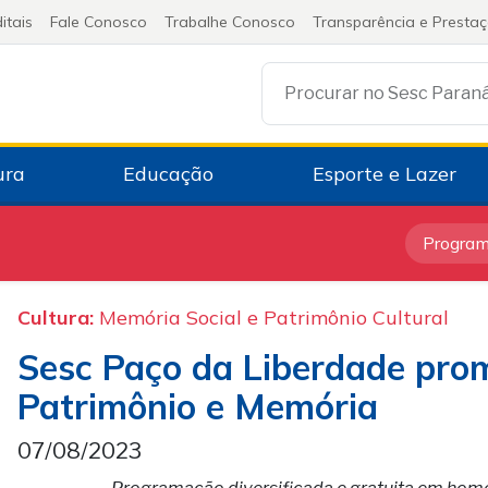
itais
Fale Conosco
Trabalhe Conosco
Transparência e Presta
Procurar no Sesc Paran
ura
Educação
Esporte e Lazer
Progra
Cultura:
Memória Social e Patrimônio Cultural
Sesc Paço da Liberdade pro
Patrimônio e Memória
07/08/2023