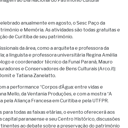
nagem ao Dia Nacional do Patrimônio Cultural
celebrado anualmente em agosto, o Sesc Paço da
Patrimônio e Memória. As atividades são todas gratuitas e
ção de Curitiba de seu patrimônio.
ssionais da área, como a arquiteta e professora da
a; a linguista e professora universitária Regina Amélia
pólogo e coordenador técnico da Funai Paraná, Mauro
uradores e Conservadores de Bens Culturais (Arco.it):
Domit e Tatiana Zanelatto.
om a performance “Corpos d’Água: entre vidas e
ana Mello, da Ventania Produções, e com a mostra “A
da pela Aliança Francesa em Curitiba e pela UTFPR.
 para todas as faixas etárias, o evento oferecerá aos
a capital paranaense e seu Centro Histórico, discussões
ertinentes ao debate sobre a preservação do patrimônio