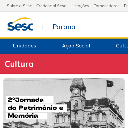
Sobre o Sesc
Credencial Sesc
Licitações
Fornecedores
Ed
Paraná
|
Unidades
Ação Social
Cult
Cultura