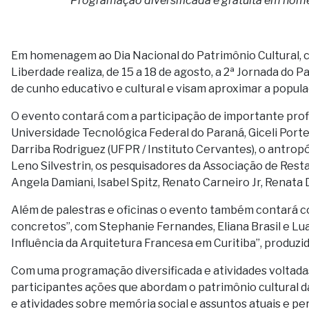
Programação diversificada e gratuita em home
Em homenagem ao Dia Nacional do Patrimônio Cultural, 
Liberdade realiza, de 15 a 18 de agosto, a 2ª Jornada do 
de cunho educativo e cultural e visam aproximar a popula
O evento contará com a participação de importante profi
Universidade Tecnológica Federal do Paraná, Giceli Portel
Darriba Rodriguez (UFPR / Instituto Cervantes), o antro
Leno Silvestrin, os pesquisadores da Associação de Resta
Angela Damiani, Isabel Spitz, Renato Carneiro Jr, Renata 
Além de palestras e oficinas o evento também contará c
concretos”, com Stephanie Fernandes, Eliana Brasil e Lu
Influência da Arquitetura Francesa em Curitiba”, produzi
Com uma programação diversificada e atividades voltadas
participantes ações que abordam o patrimônio cultural d
e atividades sobre memória social e assuntos atuais e p