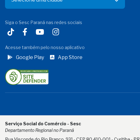
Siga o Sesc Paraná nas redes sociais
Acesse também pelo nosso aplicativo
Google Play
App Store
Serviço Social do Comércio - Sesc
Departamento Regional no Paraná
Rua Visconde do Rio Branco, 931 - CEP 80.410-001 - Curitiba - PR