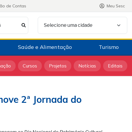
ção de Contas
Meu Sesc
á
Selecione uma cidade
Saúde e Alimentação
Turismo
mação
Cursos
Projetos
Notícias
Editais
move 2ª Jornada do